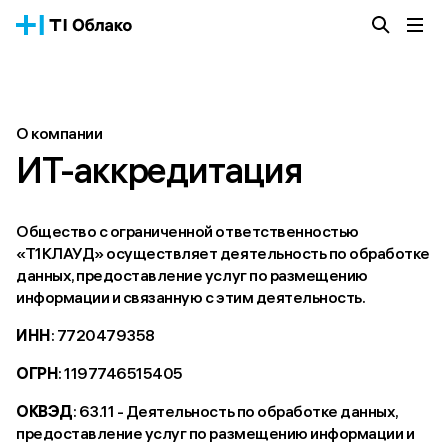
Облачная платформа
Сервисы
О компании
О компании
Истории успеха
ИТ-аккредитация
Блог
Тарифы
Документация
Общество с ограниченной ответственностью
«Т1КЛАУД» осуществляет деятельность по обработке
Получить консультацию
данных, предоставление услуг по размещению
информации и связанную с этим деятельность.
ИНН
: 7720479358
ОГРН
: 1197746515405
ОКВЭД
: 63.11 - Деятельность по обработке данных,
предоставление услуг по размещению информации и