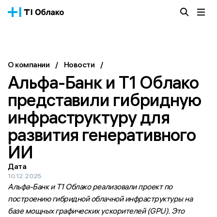
Облачная платформа
Сервисы
О компании
О компании
/
Новости
/
Истории успеха
Альфа-Банк и Т1 Облако 
Блог
Тарифы
представили гибридную 
Документация
инфраструктуру для 
Получить консультацию
развития генеративного 
ИИ
Дата
10.12.2025
Альфа-Банк и Т1 Облако реализовали проект по
построению гибридной облачной инфраструктуры на
базе мощных графических ускорителей (GPU). Это