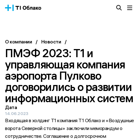
Облачная платформа
Сервисы
О компании
О компании
/
Новости
/
Истории успеха
ПМЭФ 2023: Т1 и 
Блог
Тарифы
управляющая компания 
Документация
аэропорта Пулково 
Получить консультацию
договорились о развитии 
информационных систем
Дата
14.06.2023
Входящая в холдинг Т1 компания Т1 Облако и «Воздушные
ворота Северной столицы» заключили меморандум о
сотрудничестве. Соглашение о долгосрочном