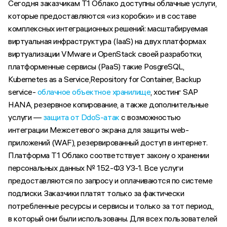
Сегодня заказчикам Т1 Облако доступны облачные услуги,
которые предоставляются «из коробки» и в составе
комплексных интеграционных решений: масштабируемая
виртуальная инфраструктура (IaaS) на двух платформах
виртуализации VMware и OpenStack своей разработки,
платформенные сервисы (PaaS) такие PosgreSQL,
Kubernetes as a Service,Repository for Container, Backup
service-
облачное объектное хранилище
, хостинг SAP
HANA, резервное копирование, а также дополнительные
услуги —
защита от DdoS-атак
с возможностью
интеграции Межсетевого экрана для защиты web-
приложений (WAF), резервированный доступ в интернет.
Платформа Т1 Облако соответствует закону о хранении
персональных данных № 152-ФЗ УЗ-1. Все услуги
предоставляются по запросу и оплачиваются по системе
подписки. Заказчики платят только за фактически
потребленные ресурсы и сервисы и только за тот период,
в который они были использованы. Для всех пользователей