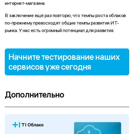
интернет-магазина.
В заключение ещё раз повторю, что темпы роста облаков
по-прежнему превосходят общие темпы развития ИТ-
рынка. У нас есть огромный потенциал для развития.
Содержание
Начните тестирование наших 
Банки – в лидерах
сервисов уже сегодня
GPUaaS для проектов в финтехе
О будущем ИИ и GPU
Дополнительно