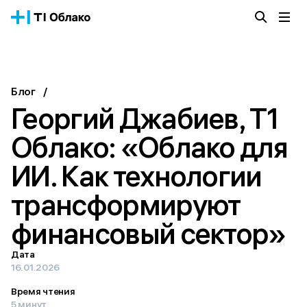
Облачная платформа
Сервисы
О компании
Блог
/
Истории успеха
Георгий Джабиев, Т1
Блог
Тарифы
Облако: «Облако для
Документация
ИИ. Как технологии
Получить консультацию
трансформируют
финансовый сектор»
Дата
16.01.2026
Время чтения
5 минут