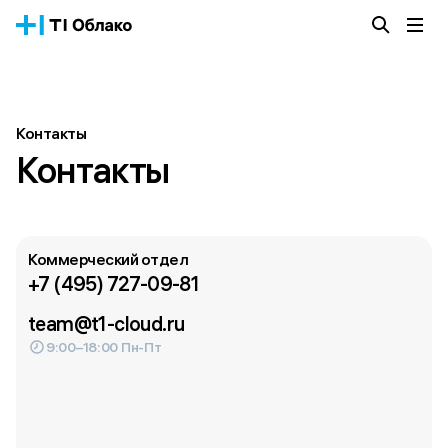
Облачная платформа
Сервисы
О компании
Контакты
Истории успеха
Контакты
Блог
Тарифы
Документация
Коммерческий отдел
Получить консультацию
+7 (495) 727-09-81
team@t1-cloud.ru
9:00–18:00 Пн-Пт