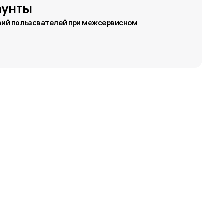
аунты
вий пользователей при межсервисном