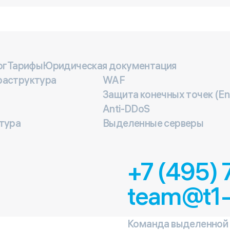
ог
Тарифы
Юридическая документация
раструктура
WAF
Защита конечных точек (End
Anti-DDoS
тура
Выделенные серверы
+7 (495)
team@t1-
Команда выделенной 