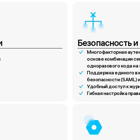
и
Безопасность и
Многофакторная аутен
й
основе комбинации сек
одноразового кода на 
Поддержка единого вх
безопасности (SAML) 
Удобный доступ к жур
Гибкая настройка прав