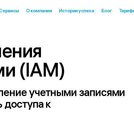
Сервисы
О компании
Истории успеха
Блог
Тариф
ения 
и (IAM)
ление учетными записями
 доступа к
м