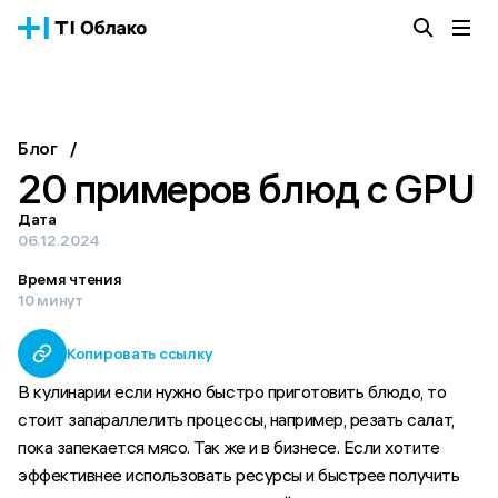
Облачная платформа
Сервисы
О компании
Блог
/
Истории успеха
20 примеров блюд с GPU
Блог
Тарифы
Дата
Документация
06.12.2024
Время чтения
Получить консультацию
10 минут
Копировать ссылку
В кулинарии если нужно быстро приготовить блюдо, то
стоит запараллелить процессы, например, резать салат,
пока запекается мясо. Так же и в бизнесе. Если хотите
эффективнее использовать ресурсы и быстрее получить