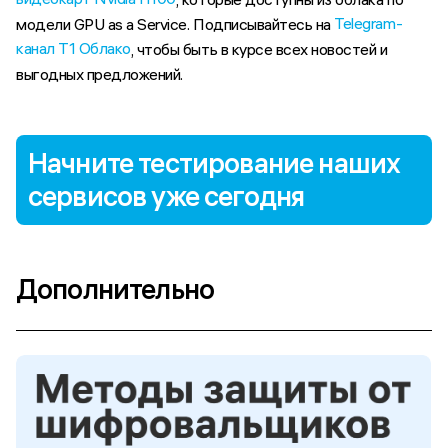
Telegram-
модели GPU as a Service. Подписывайтесь на
канал Т1 Облако
, чтобы быть в курсе всех новостей и
выгодных предложений.
Содержание
Начните тестирование наших 
Для работы с ML и LLM
сервисов уже сегодня
Для задач Computer Vision
Для моделирования процессов
Для майнинга
Дополнительно
Для создания игр и мультимедиа
Заключение