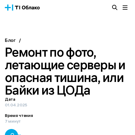
Облачная платформа
Сервисы
О компании
Блог
/
Истории успеха
Ремонт по фото,
Блог
Тарифы
летающие серверы и
Документация
опасная тишина, или
Получить консультацию
Байки из ЦОДа
Дата
01.04.2025
Время чтения
7 минут