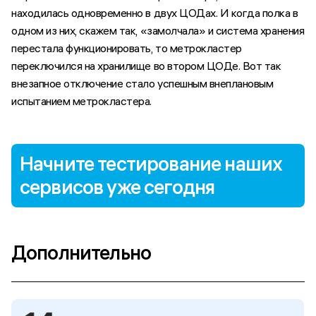
находилась одновременно в двух ЦОДах. И когда полка в
одном из них, скажем так, «замолчала» и система хранения
перестала функционировать, то метрокластер
переключился на хранилище во втором ЦОДе. Вот так
внезапное отключение стало успешным внеплановым
испытанием метрокластера.
Содержание
Начните тестирование наших 
Сниму порчу по фото
сервисов уже сегодня
Кармическая несовместимость
Непредвиденные последствия ремонта
PDU против системы хранения, или Проблемы с
Дополнительно
«хвостом»