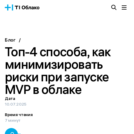
Облачная платформа
Сервисы
О компании
Блог
/
Истории успеха
Топ-4 способа, как
Блог
Тарифы
минимизировать
Документация
риски при запуске
Получить консультацию
MVP в облаке
Дата
10.07.2025
Время чтения
7 минут