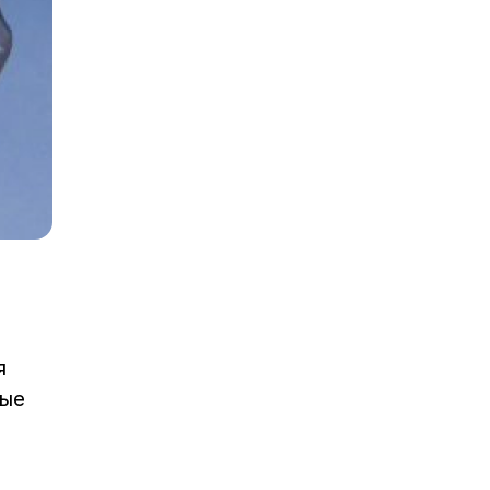
я
лые