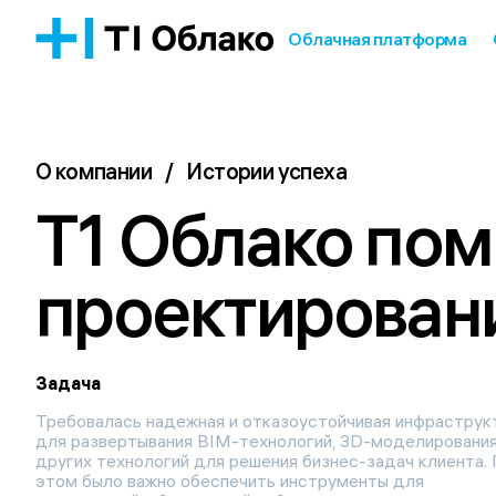
Облачная платформа
О компании
/
Истории успеха
T1 Облако помо
проектировани
Задача
Требовалась надежная и отказоустойчивая инфраструк
для развертывания BIM-технологий, 3D-моделирования
других технологий для решения бизнес-задач клиента.
этом было важно обеспечить инструменты для