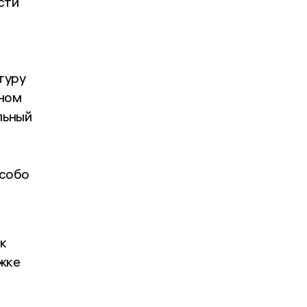
сти
туру
нном
льный
особо
к
жке