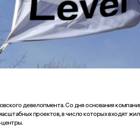
ковского девелопмента. Со дня основания компани
 масштабных проектов, в число которых входят жи
-центры.