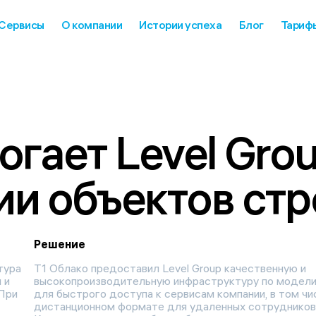
Сервисы
О компании
Истории успеха
Блог
Тариф
гает Level Grou
и объектов стр
Решение
тура
T1 Облако предоставил Level Group качественную и
 и
высокопроизводительную инфраструктуру по модели
 При
для быстрого доступа к сервисам компании, в том чис
дистанционном формате для удаленных сотрудников