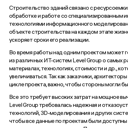
Строительство зданий связано с ресурсоемк
обработке и работе со специализированным и
технологиями информационного моделировани
объекте строительства на каждом этапе жизне
ускоряет сроки его реализации.
Во время работы над одним проектом может 
из различных ИТ-систем Level Group о самых 
материалах, технологиях, стоимости и др., к
увеличиваться. Так как заказчики, архитектор
цикле проекта, важно, чтобы стороны могли 
Все это требует высоких затрат на мощное в
Level Group требовалась надежная и отказоус
технологий, 3D-моделирования и других систе
чтобы все данные по проектам были доступны 