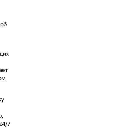
 об
щих
ает
ом
ку
,
24/7