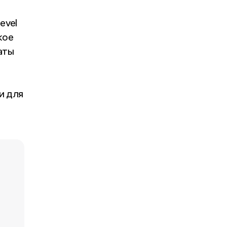
evel
кое
аты
з
и для