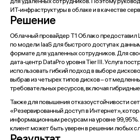
для удаленных сотрудников. Поэтому руковод
ИТ-инфраструктуры в облаке и в качестве сер
Решение
Облачный провайдер T1 Облако предоставил 
по модели IaaS для быстрого доступа к данным
формате для удаленных сотрудников. Для сво
дата-центр DataPro уровня Tier III. Услуга по
использовать гибкий подход в выборе дисков
выбрав из четырех типов дисков – от медленн
требовательных ресурсов, включая гибридные 
Также для повышения отказоустойчивости сет
«Резервированный доступ в Интернет», котор
информационным ресурсам на уровне 99,95%.
клиент может быть уверен в решении любых с
Результат