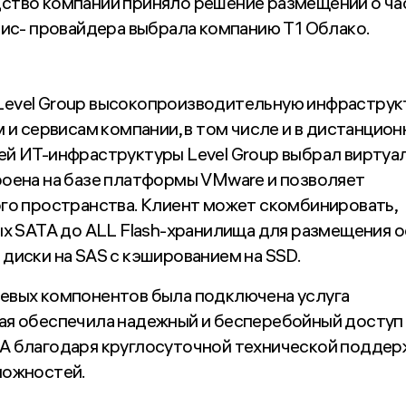
ство компании приняло решение размещении о ча
вис- провайдера выбрала компанию T1 Облако.
Level Group высокопроизводительную инфраструк
 и сервисам компании, в том числе и в дистанцио
ей ИТ-инфраструктуры Level Group выбрал виртуа
строена на базе платформы VMware и позволяет
ого пространства. Клиент может скомбинировать,
ых SATA до ALL Flash-хранилища для размещения 
диски на SAS с кэшированием на SSD.
евых компонентов была подключена услуга
ая обеспечила надежный и бесперебойный доступ 
 А благодаря круглосуточной технической поддер
ложностей.